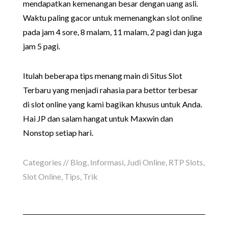
mendapatkan kemenangan besar dengan uang asli.
Waktu paling gacor untuk memenangkan slot online
pada jam 4 sore, 8 malam, 11 malam, 2 pagi dan juga
jam 5 pagi.
Itulah beberapa tips menang main di Situs Slot
Terbaru yang menjadi rahasia para bettor terbesar
di slot online yang kami bagikan khusus untuk Anda.
Hai JP dan salam hangat untuk Maxwin dan
Nonstop setiap hari.
Categories //
Blog
,
Informasi
,
Judi Online
,
RTP Slots
,
Slot Online
,
Tips
,
Trik