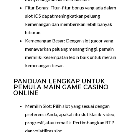
Fitur Bonus: Fitur-fitur bonus yang ada dalam
slot iOS dapat meningkatkan peluang
kemenangan dan memberikan lebih banyak
hiburan.
Kemenangan Besar: Dengan slot gacor yang
menawarkan peluang menang tinggi, pemain
memiliki kesempatan lebih baik untuk meraih
kemenangan besar.
PANDUAN LENGKAP UNTUK
PEMULA MAIN GAME CASINO
ONLINE
Memilih Slot: Pilih slot yang sesuai dengan
preferensi Anda, apakah itu slot klasik, video,
progresif, atau tematik. Pertimbangkan RTP
dan volatilitas slot.