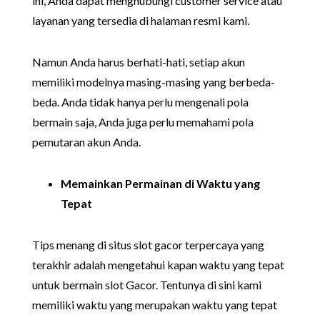
ini, Anda dapat menghubungi customer service atau
layanan yang tersedia di halaman resmi kami.
Namun Anda harus berhati-hati, setiap akun
memiliki modelnya masing-masing yang berbeda-
beda. Anda tidak hanya perlu mengenali pola
bermain saja, Anda juga perlu memahami pola
pemutaran akun Anda.
Memainkan Permainan di Waktu yang
Tepat
Tips menang di situs slot gacor terpercaya yang
terakhir adalah mengetahui kapan waktu yang tepat
untuk bermain slot Gacor. Tentunya di sini kami
memiliki waktu yang merupakan waktu yang tepat