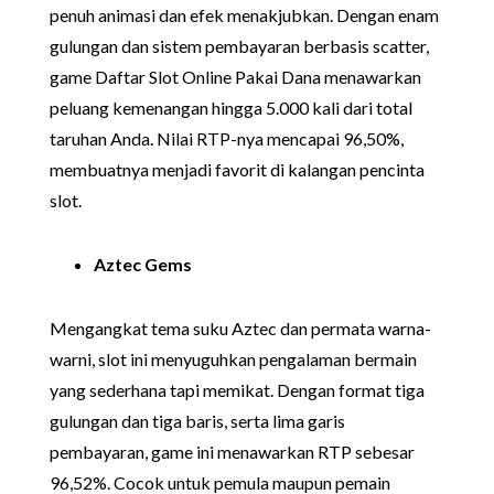
penuh animasi dan efek menakjubkan. Dengan enam
gulungan dan sistem pembayaran berbasis scatter,
game Daftar Slot Online Pakai Dana menawarkan
peluang kemenangan hingga 5.000 kali dari total
taruhan Anda. Nilai RTP-nya mencapai 96,50%,
membuatnya menjadi favorit di kalangan pencinta
slot.
Aztec Gems
Mengangkat tema suku Aztec dan permata warna-
warni, slot ini menyuguhkan pengalaman bermain
yang sederhana tapi memikat. Dengan format tiga
gulungan dan tiga baris, serta lima garis
pembayaran, game ini menawarkan RTP sebesar
96,52%. Cocok untuk pemula maupun pemain