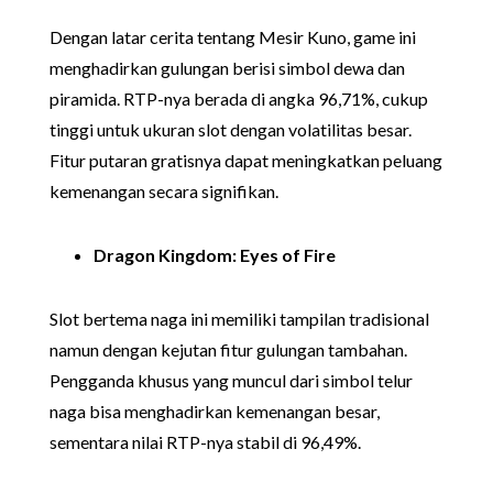
Dengan latar cerita tentang Mesir Kuno, game ini
menghadirkan gulungan berisi simbol dewa dan
piramida. RTP-nya berada di angka 96,71%, cukup
tinggi untuk ukuran slot dengan volatilitas besar.
Fitur putaran gratisnya dapat meningkatkan peluang
kemenangan secara signifikan.
Dragon Kingdom: Eyes of Fire
Slot bertema naga ini memiliki tampilan tradisional
namun dengan kejutan fitur gulungan tambahan.
Pengganda khusus yang muncul dari simbol telur
naga bisa menghadirkan kemenangan besar,
sementara nilai RTP-nya stabil di 96,49%.