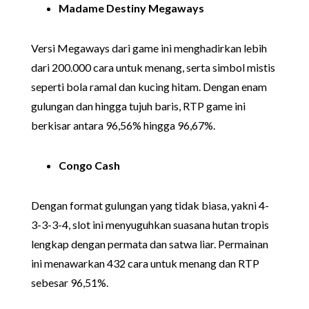
Madame Destiny Megaways
Versi Megaways dari game ini menghadirkan lebih
dari 200.000 cara untuk menang, serta simbol mistis
seperti bola ramal dan kucing hitam. Dengan enam
gulungan dan hingga tujuh baris, RTP game ini
berkisar antara 96,56% hingga 96,67%.
Congo Cash
Dengan format gulungan yang tidak biasa, yakni 4-
3-3-3-4, slot ini menyuguhkan suasana hutan tropis
lengkap dengan permata dan satwa liar. Permainan
ini menawarkan 432 cara untuk menang dan RTP
sebesar 96,51%.