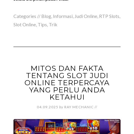
Categories //
Blog
,
Informasi
,
Judi Online
,
RTP Slots
,
Slot Online
,
Tips
,
Trik
MITOS DAN FAKTA
TENTANG SLOT JUDI
ONLINE TERPERCAYA
YANG PERLU ANDA
KETAHUI
04.09.2025
by
RAY MECHANIC
//