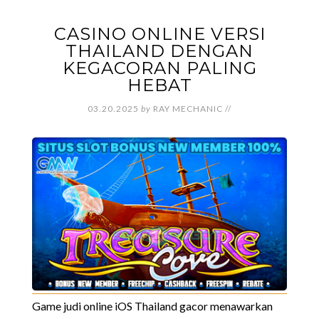
CASINO ONLINE VERSI
THAILAND DENGAN
KEGACORAN PALING
HEBAT
03.20.2025
by
RAY MECHANIC
//
Game judi online iOS Thailand gacor menawarkan