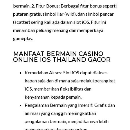
bermain. 2. Fitur Bonus: Berbagai fitur bonus seperti
putaran gratis, simbol liar (wild), dan simbol pencar
(scatter) sering kali ada dalam slot iOS. Fitur ini
menambah peluang menang dan memperkaya
gameplay.
MANFAAT BERMAIN CASINO
ONLINE IOS THAILAND GACOR
Kemudahan Akses: Slot iOS dapat diakses
kapan saja dan di mana saja melalui perangkat
iOS, memberikan fleksibilitas dan
kenyamanan kepada pemain.
Pengalaman Bermain yang Imersif: Grafis dan
animasi yang canggih meningkatkan
pengalaman bermain, menjadikannya lebih
menyenangkan dan memuaskan.