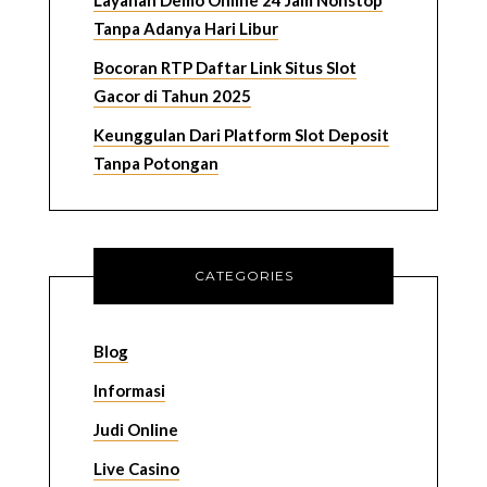
Tanpa Adanya Hari Libur
Bocoran RTP Daftar Link Situs Slot
Gacor di Tahun 2025
Keunggulan Dari Platform Slot Deposit
Tanpa Potongan
CATEGORIES
Blog
Informasi
Judi Online
Live Casino