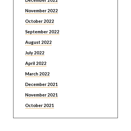
November 2022
October 2022
September 2022
August 2022
July 2022
April 2022
March 2022
December 2021
November 2021
October 2021