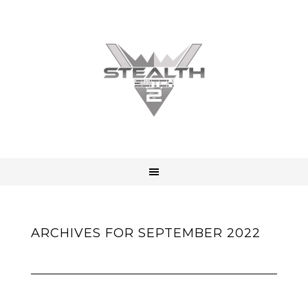
ARCHIVES FOR SEPTEMBER 2022