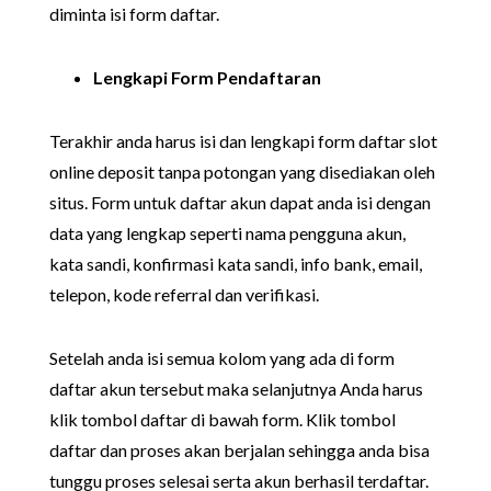
diminta isi form daftar.
Lengkapi Form Pendaftaran
Terakhir anda harus isi dan lengkapi form daftar slot
online deposit tanpa potongan yang disediakan oleh
situs. Form untuk daftar akun dapat anda isi dengan
data yang lengkap seperti nama pengguna akun,
kata sandi, konfirmasi kata sandi, info bank, email,
telepon, kode referral dan verifikasi.
Setelah anda isi semua kolom yang ada di form
daftar akun tersebut maka selanjutnya Anda harus
klik tombol daftar di bawah form. Klik tombol
daftar dan proses akan berjalan sehingga anda bisa
tunggu proses selesai serta akun berhasil terdaftar.