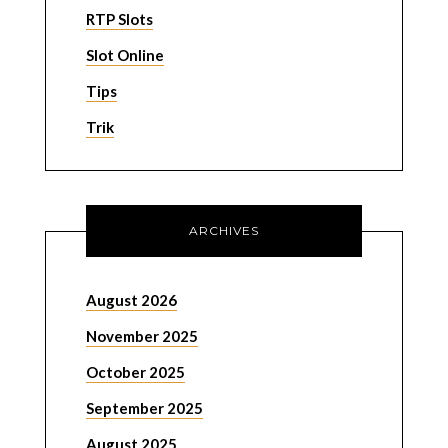
RTP Slots
Slot Online
Tips
Trik
ARCHIVES
August 2026
November 2025
October 2025
September 2025
August 2025