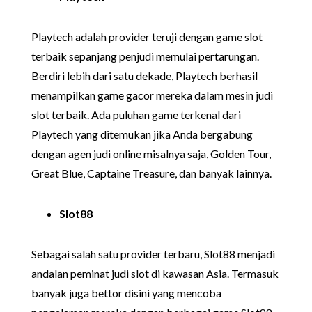
Playtech adalah provider teruji dengan game slot
terbaik sepanjang penjudi memulai pertarungan.
Berdiri lebih dari satu dekade, Playtech berhasil
menampilkan game gacor mereka dalam mesin judi
slot terbaik. Ada puluhan game terkenal dari
Playtech yang ditemukan jika Anda bergabung
dengan agen judi online misalnya saja, Golden Tour,
Great Blue, Captaine Treasure, dan banyak lainnya.
Slot88
Sebagai salah satu provider terbaru, Slot88 menjadi
andalan peminat judi slot di kawasan Asia. Termasuk
banyak juga bettor disini yang mencoba