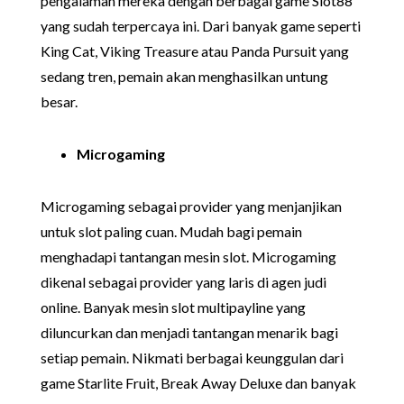
pengalaman mereka dengan berbagai game Slot88
yang sudah terpercaya ini. Dari banyak game seperti
King Cat, Viking Treasure atau Panda Pursuit yang
sedang tren, pemain akan menghasilkan untung
besar.
Microgaming
Microgaming sebagai provider yang menjanjikan
untuk slot paling cuan. Mudah bagi pemain
menghadapi tantangan mesin slot. Microgaming
dikenal sebagai provider yang laris di agen judi
online. Banyak mesin slot multipayline yang
diluncurkan dan menjadi tantangan menarik bagi
setiap pemain. Nikmati berbagai keunggulan dari
game Starlite Fruit, Break Away Deluxe dan banyak