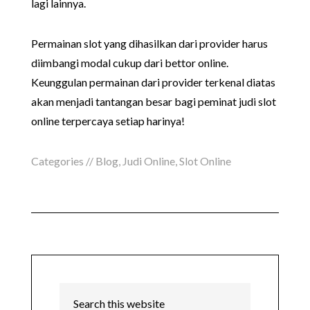
lagi lainnya.
Permainan slot yang dihasilkan dari provider harus
diimbangi modal cukup dari bettor online.
Keunggulan permainan dari provider terkenal diatas
akan menjadi tantangan besar bagi peminat judi slot
online terpercaya setiap harinya!
Categories //
Blog
,
Judi Online
,
Slot Online