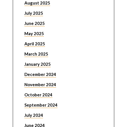
August 2025
July 2025
June 2025
May 2025
April 2025
March 2025
January 2025
December 2024
November 2024
October 2024
September 2024
July 2024
June 2024