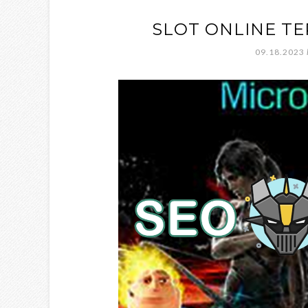
SLOT ONLINE TE
09.18.2023