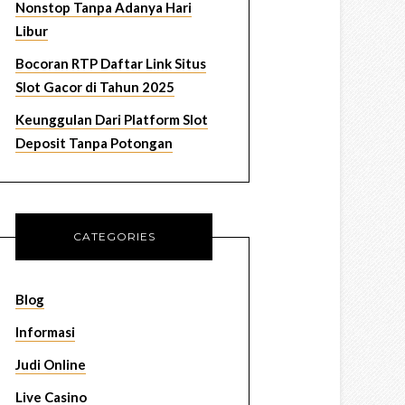
Nonstop Tanpa Adanya Hari
Libur
Bocoran RTP Daftar Link Situs
Slot Gacor di Tahun 2025
Keunggulan Dari Platform Slot
Deposit Tanpa Potongan
CATEGORIES
Blog
Informasi
Judi Online
Live Casino