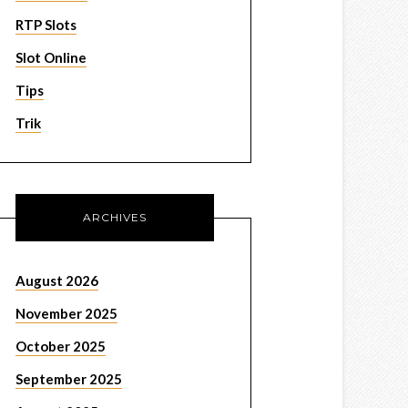
RTP Slots
Slot Online
Tips
Trik
ARCHIVES
August 2026
November 2025
October 2025
September 2025