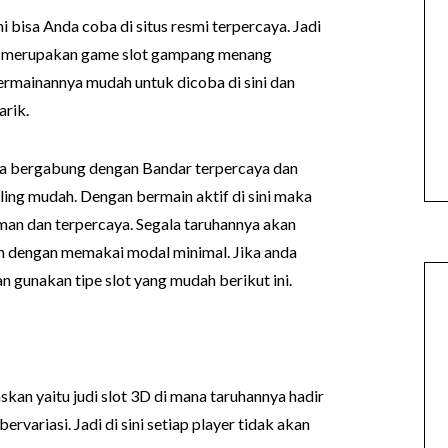
 bisa Anda coba di situs resmi terpercaya. Jadi
na merupakan game slot gampang menang
ermainannya mudah untuk dicoba di sini dan
rik.
era bergabung dengan Bandar terpercaya dan
ling mudah. Dengan bermain aktif di sini maka
an dan terpercaya. Segala taruhannya akan
n dengan memakai modal minimal. Jika anda
 gunakan tipe slot yang mudah berikut ini.
kan yaitu judi slot 3D di mana taruhannya hadir
rvariasi. Jadi di sini setiap player tidak akan