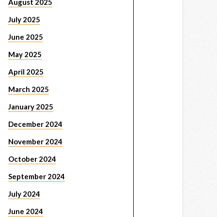
August 2025
July 2025
June 2025
May 2025
April 2025
March 2025
January 2025
December 2024
November 2024
October 2024
September 2024
July 2024
June 2024