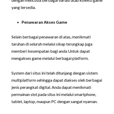
dengan mencoba berbagai variasi atau koleksi game
yang tersedia.
Penawaran Akses Game
Selain berbagai penawaran di atas, menikmati
taruhan di seluruh melalui sikap terungkap juga
memberi kesempatan bagi anda Untuk dapat
mengakses game melalui berbagai platform.
System dari situs ini telah ditunjang dengan sistem
multiplatform sehingga dapat diakses oleh berbagai
jenis perangkat digital. Anda dapat menikmati
permainan slot pada situs ini melalui smartphone,
tablet, laptop, maupun PC dengan sangat nyaman.