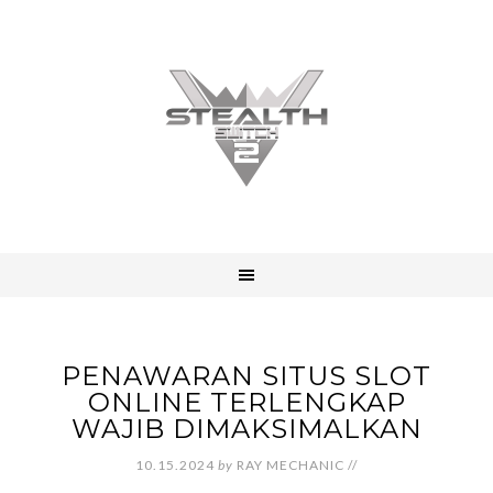
PENAWARAN SITUS SLOT
ONLINE TERLENGKAP
WAJIB DIMAKSIMALKAN
10.15.2024
by
RAY MECHANIC
//