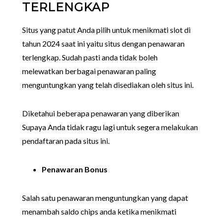
TERLENGKAP
Situs yang patut Anda pilih untuk menikmati slot di
tahun 2024 saat ini yaitu situs dengan penawaran
terlengkap. Sudah pasti anda tidak boleh
melewatkan berbagai penawaran paling
menguntungkan yang telah disediakan oleh situs ini.
Diketahui beberapa penawaran yang diberikan
Supaya Anda tidak ragu lagi untuk segera melakukan
pendaftaran pada situs ini.
Penawaran Bonus
Salah satu penawaran menguntungkan yang dapat
menambah saldo chips anda ketika menikmati