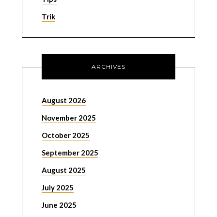
Trik
ARCHIVES
August 2026
November 2025
October 2025
September 2025
August 2025
July 2025
June 2025