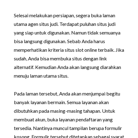
Selesai melakukan persiapan, segera buka laman
utama agen situs judi. Terdapat puluhan situs judi
yang siap untuk digunakan. Namun tidak semuanya
bisa langsung digunakan. Sebab Anda harus
memperhatikan kriteria situs slot online terbaik. Jika
sudah, Anda bisa membuka situs dengan link
alternatif. Kemudian Anda akan langsung diarahkan
menuju laman utama situs.
Pada laman tersebut, Anda akan menjumpai begitu
banyak layanan bermain. Semua layanan akan
dibutuhkan pada masing-masing tahapan. Untuk
membuat akun, buka layanan pendaftaran yang
tersedia. Nantinya muncul tampilan berupa formulir
kosong. Formulir tersebut ditetapkan sebagai syarat