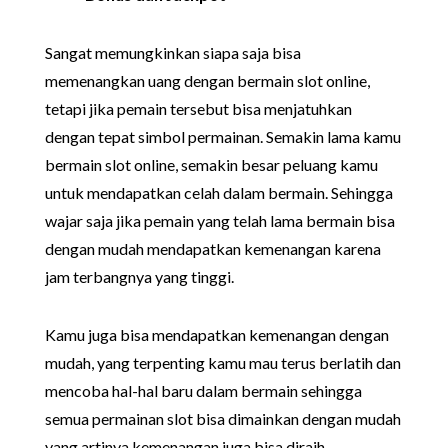
Sangat memungkinkan siapa saja bisa
memenangkan uang dengan bermain slot online,
tetapi jika pemain tersebut bisa menjatuhkan
dengan tepat simbol permainan. Semakin lama kamu
bermain slot online, semakin besar peluang kamu
untuk mendapatkan celah dalam bermain. Sehingga
wajar saja jika pemain yang telah lama bermain bisa
dengan mudah mendapatkan kemenangan karena
jam terbangnya yang tinggi.
Kamu juga bisa mendapatkan kemenangan dengan
mudah, yang terpenting kamu mau terus berlatih dan
mencoba hal-hal baru dalam bermain sehingga
semua permainan slot bisa dimainkan dengan mudah
yang artinya kemenangan juga bisa diraih.