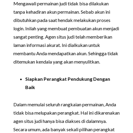
Mengawali permainan judi tidak bisa dilakukan
tanpa kehadiran akun permainan. Sebab akun ini
dibutuhkan pada saat hendak melakukan proses
login. Inilah yang membuat pembuatan akun menjadi
sangat penting. Agen situs judi telah memberikan
laman informasi akurat. Ini dialkukan untuk
membantu Anda mendapatkan akun. Sehingga tidak
ditemukan kendala yang akan menyulitkan.
Siapkan Perangkat Pendukung Dengan
Baik
Dalam memulai seluruh rangkaian permainan, Anda
tidak bisa melupakan perangkat. Hal ini dikarenakan
agen situs judi hanya bisa diakses di dalamnya.
Secara umum, ada banyak sekali pilihan perangkat