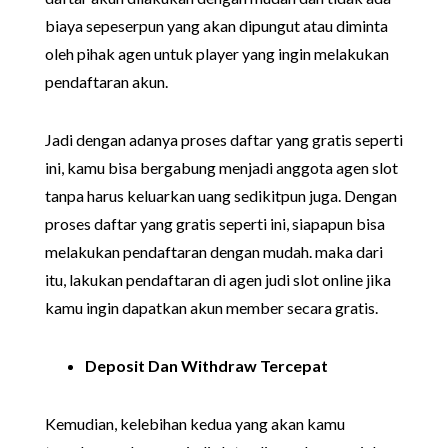
biaya sepeserpun yang akan dipungut atau diminta
oleh pihak agen untuk player yang ingin melakukan
pendaftaran akun.
Jadi dengan adanya proses daftar yang gratis seperti
ini, kamu bisa bergabung menjadi anggota agen slot
tanpa harus keluarkan uang sedikitpun juga. Dengan
proses daftar yang gratis seperti ini, siapapun bisa
melakukan pendaftaran dengan mudah. maka dari
itu, lakukan pendaftaran di agen judi slot online jika
kamu ingin dapatkan akun member secara gratis.
Deposit Dan Withdraw Tercepat
Kemudian, kelebihan kedua yang akan kamu