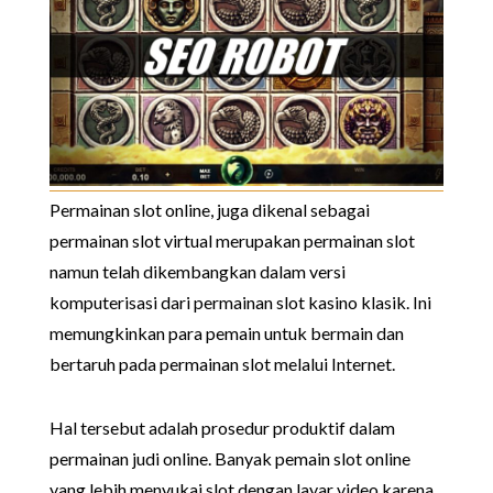
Permainan slot online, juga dikenal sebagai
permainan slot virtual merupakan permainan slot
namun telah dikembangkan dalam versi
komputerisasi dari permainan slot kasino klasik. Ini
memungkinkan para pemain untuk bermain dan
bertaruh pada permainan slot melalui Internet.
Hal tersebut adalah prosedur produktif dalam
permainan judi online. Banyak pemain slot online
yang lebih menyukai slot dengan layar video karena