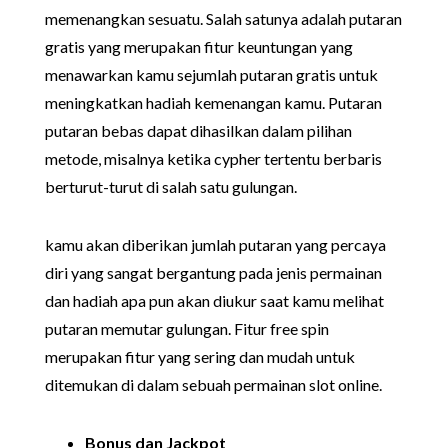
memenangkan sesuatu. Salah satunya adalah putaran
gratis yang merupakan fitur keuntungan yang
menawarkan kamu sejumlah putaran gratis untuk
meningkatkan hadiah kemenangan kamu. Putaran
putaran bebas dapat dihasilkan dalam pilihan
metode, misalnya ketika cypher tertentu berbaris
berturut-turut di salah satu gulungan.
kamu akan diberikan jumlah putaran yang percaya
diri yang sangat bergantung pada jenis permainan
dan hadiah apa pun akan diukur saat kamu melihat
putaran memutar gulungan. Fitur free spin
merupakan fitur yang sering dan mudah untuk
ditemukan di dalam sebuah permainan slot online.
Bonus dan Jackpot