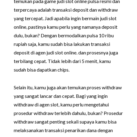
temukan pada game judi slot online pulsa resmi dan
terpercaya adalah transaksi deposit dan withdraw
yang tercepat. Jadi apabila ingin bermain judi slot
online, pastinya kamu perlu yang namanya deposit
dulu, bukan? Dengan bermodalkan pulsa 10 ribu
rupiah saja, kamu sudah bisa lakukan transaksi
deposit di agen judi slot online. dan prosesnya juga
terbilang cepat. Tidak lebih dari 5 menit, kamu
sudah bisa dapatkan chips.
Selain itu, kamu juga akan temukan proses withdraw
yang sangat lancar dan cepat. Bagi yang ingin
withdraw di agen slot, kamu perlu mengetahui
prosedur withdraw terlebih dahulu, bukan? Prosedur
withdraw sangat penting sekali supaya kamu bisa
melaksanakan transaksi penarikan dana dengan