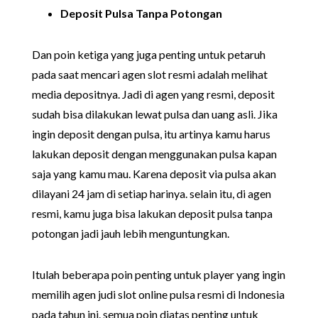
Deposit Pulsa Tanpa Potongan
Dan poin ketiga yang juga penting untuk petaruh
pada saat mencari agen slot resmi adalah melihat
media depositnya. Jadi di agen yang resmi, deposit
sudah bisa dilakukan lewat pulsa dan uang asli. Jika
ingin deposit dengan pulsa, itu artinya kamu harus
lakukan deposit dengan menggunakan pulsa kapan
saja yang kamu mau. Karena deposit via pulsa akan
dilayani 24 jam di setiap harinya. selain itu, di agen
resmi, kamu juga bisa lakukan deposit pulsa tanpa
potongan jadi jauh lebih menguntungkan.
Itulah beberapa poin penting untuk player yang ingin
memilih agen judi slot online pulsa resmi di Indonesia
pada tahun ini. semua poin diatas penting untuk