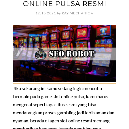
ONLINE PULSA RESMI
12.18.2021
by
RAY MECHANIC
//
Jika sekarang ini kamu sedang ingin mencoba
bermain pada game slot online pulsa, kamu harus
mengenal seperti apa situs resmi yang bisa
mendatangkan proses gambling jadi lebih aman dan
nyaman. berada di agen slot online resmi memang
memberikan kepuasan kepada gambler yang