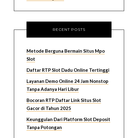
RECENT POSTS
Metode Berguna Bermain Situs Mpo
Slot
Daftar RTP Slot Dadu Online Tertinggi
Layanan Demo Online 24 Jam Nonstop
Tanpa Adanya Hari Libur
Bocoran RTP Daftar Link Situs Slot
Gacor di Tahun 2025
Keunggulan Dari Platform Slot Deposit
Tanpa Potongan