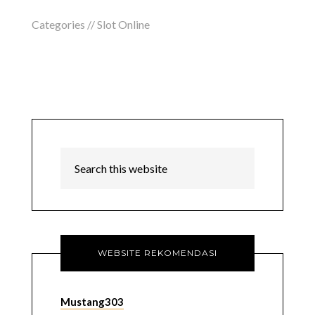
Categories //
Slot Online
WEBSITE REKOMENDASI
Mustang303