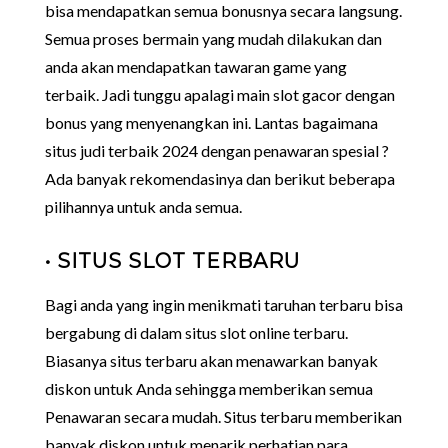
bisa mendapatkan semua bonusnya secara langsung.
Semua proses bermain yang mudah dilakukan dan
anda akan mendapatkan tawaran game yang
terbaik. Jadi tunggu apalagi main slot gacor dengan
bonus yang menyenangkan ini. Lantas bagaimana
situs judi terbaik 2024 dengan penawaran spesial ?
Ada banyak rekomendasinya dan berikut beberapa
pilihannya untuk anda semua.
• SITUS SLOT TERBARU
Bagi anda yang ingin menikmati taruhan terbaru bisa
bergabung di dalam situs slot online terbaru.
Biasanya situs terbaru akan menawarkan banyak
diskon untuk Anda sehingga memberikan semua
Penawaran secara mudah. Situs terbaru memberikan
banyak diskon untuk menarik perhatian para