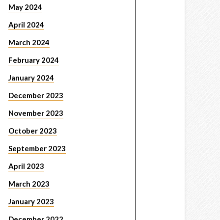
May 2024
April 2024
March 2024
February 2024
January 2024
December 2023
November 2023
October 2023
September 2023
April 2023
March 2023
January 2023
December 2022