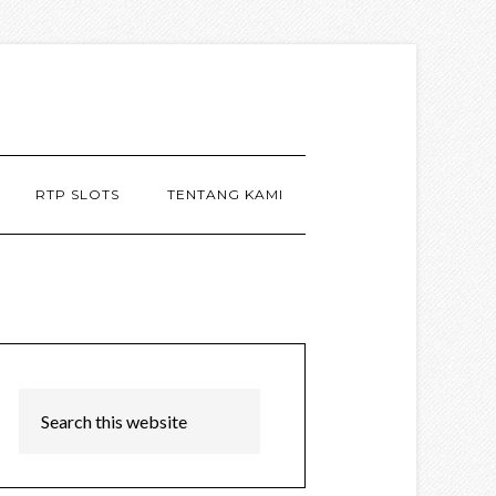
RTP SLOTS
TENTANG KAMI