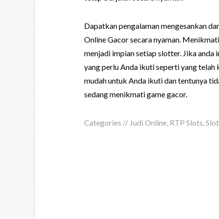
Dapatkan pengalaman mengesankan dan 
Online Gacor secara nyaman. Menikmati
menjadi impian setiap slotter. Jika and
yang perlu Anda ikuti seperti yang telah 
mudah untuk Anda ikuti dan tentunya ti
sedang menikmati game gacor.
Categories //
Judi Online
,
RTP Slots
,
Slo