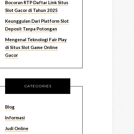
Bocoran RTP Daftar Link Situs
Slot Gacor di Tahun 2025
Keunggulan Dari Platform Slot
Deposit Tanpa Potongan
Mengenal Teknologi Fair Play
di Situs Slot Game Online
Gacor
CATEGORIES
Blog
Informasi
Judi Online