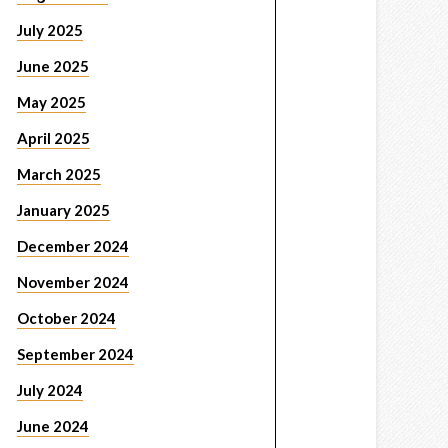
July 2025
June 2025
May 2025
April 2025
March 2025
January 2025
December 2024
November 2024
October 2024
September 2024
July 2024
June 2024