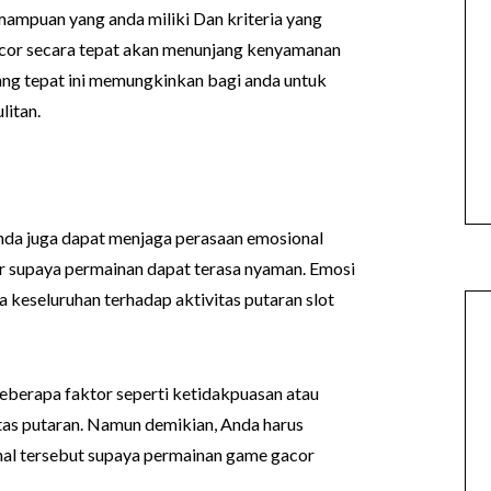
mampuan yang anda miliki Dan kriteria yang
gacor secara tepat akan menunjang kenyamanan
ang tepat ini memungkinkan bagi anda untuk
litan.
 Anda juga dapat menjaga perasaan emosional
r supaya permainan dapat terasa nyaman. Emosi
 keseluruhan terhadap aktivitas putaran slot
eberapa faktor seperti ketidakpuasan atau
tas putaran. Namun demikian, Anda harus
nal tersebut supaya permainan game gacor