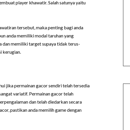
embuat player khawatir. Salah satunya yaitu
awatiran tersebut, maka penting bagi anda
un anda memiliki modal taruhan yang
 dan memiliki target supaya tidak terus-
 kerugian.
i jika permainan gacor sendiri telah tersedia
angat variatif. Permainan gacor telah
erpengalaman dan telah diedarkan secara
gacor, pastikan anda memilih game dengan