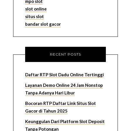
mpo slot
slot online
situs slot
bandar slot gacor
RECENT POSTS
Daftar RTP Slot Dadu Online Tertinggi
Layanan Demo Online 24 Jam Nonstop
Tanpa Adanya Hari Libur
Bocoran RTP Daftar Link Situs Slot
Gacor di Tahun 2025
Keunggulan Dari Platform Slot Deposit
Tanpa Potongan