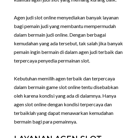
Agen judi slot online menyediakan banyak layanan
bagi pemain judi yang membantu mempermudah
dalam bermain judi online. Dengan berbagai
kemudahan yang ada tersebut, tak salah jika banyak
pemain ingin bermain di dalam agen judi terbaik dan
terpercaya penyedia permainan slot.
Kebutuhan memilih agen terbaik dan terpercaya
dalam bermain game slot online tentu disebabkan
oleh karena kondisi yang ada di dalamnya. Hanya
agen slot online dengan kondisi terpercaya dan
terbaiklah yang dapat menawarkan kemudahan
bermain bagi para pemainnya.