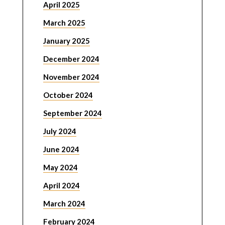
April 2025
March 2025
January 2025
December 2024
November 2024
October 2024
September 2024
July 2024
June 2024
May 2024
April 2024
March 2024
February 2024