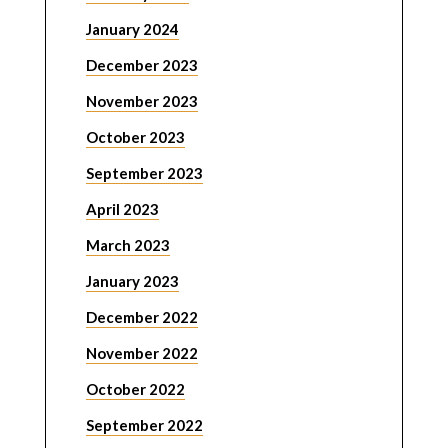
January 2024
December 2023
November 2023
October 2023
September 2023
April 2023
March 2023
January 2023
December 2022
November 2022
October 2022
September 2022