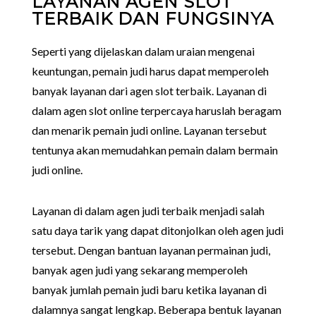
LAYANAN AGEN SLOT
TERBAIK DAN FUNGSINYA
Seperti yang dijelaskan dalam uraian mengenai
keuntungan, pemain judi harus dapat memperoleh
banyak layanan dari agen slot terbaik. Layanan di
dalam agen slot online terpercaya haruslah beragam
dan menarik pemain judi online. Layanan tersebut
tentunya akan memudahkan pemain dalam bermain
judi online.
Layanan di dalam agen judi terbaik menjadi salah
satu daya tarik yang dapat ditonjolkan oleh agen judi
tersebut. Dengan bantuan layanan permainan judi,
banyak agen judi yang sekarang memperoleh
banyak jumlah pemain judi baru ketika layanan di
dalamnya sangat lengkap. Beberapa bentuk layanan