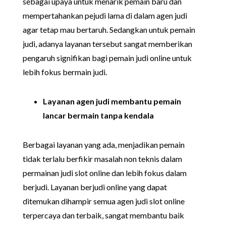
sebagai upaya untuk menarik pemain baru dan
mempertahankan pejudi lama di dalam agen judi
agar tetap mau bertaruh. Sedangkan untuk pemain
judi, adanya layanan tersebut sangat memberikan
pengaruh signifikan bagi pemain judi online untuk
lebih fokus bermain judi.
Layanan agen judi membantu pemain
lancar bermain tanpa kendala
Berbagai layanan yang ada, menjadikan pemain
tidak terlalu berfikir masalah non teknis dalam
permainan judi slot online dan lebih fokus dalam
berjudi. Layanan berjudi online yang dapat
ditemukan dihampir semua agen judi slot online
terpercaya dan terbaik, sangat membantu baik