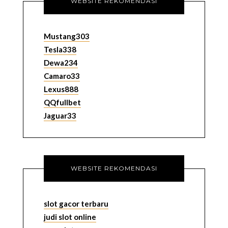
WEBSITE REKOMENDASI
Mustang303
Tesla338
Dewa234
Camaro33
Lexus888
QQfullbet
Jaguar33
WEBSITE REKOMENDASI
slot gacor terbaru
judi slot online